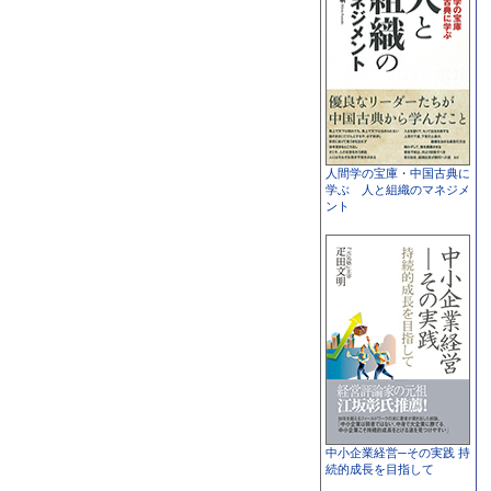
人間学の宝庫・中国古典に
学ぶ 人と組織のマネジメ
ント
中小企業経営─その実践 持
続的成長を目指して