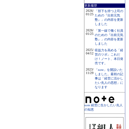
更新履歴
2026/
「部下を持つ上司の
01/25
ための『出前元気
塾』」の内容を更新
しました
2026/
「第一線で働く社員
01/25
のための『出前元気
塾』」の内容を更新
しました
2025/
収益力を高める「経
04/12
営のツボ」これだ
け！ノート、本日発
売です。
2023/
「note」を開設いた
11/29
しました。最初の記
事は「経営に活かし
たい先人の思想」に
なります
note 経営に生かしたい先人
の知恵