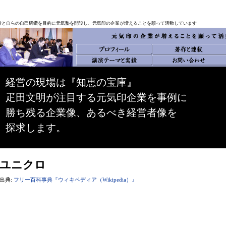
中小企業経営者と自らの自己研鑽を目的に元気塾を開設し、元気印の企業が増えることを願って活動しています
経営の現場は『知恵の宝庫』
疋田文明が注目する元気印企業を事例に
勝ち残る企業像、あるべき経営者像を
探求します。
ユニクロ
出典:
フリー百科事典『ウィキペディア（Wikipedia）』